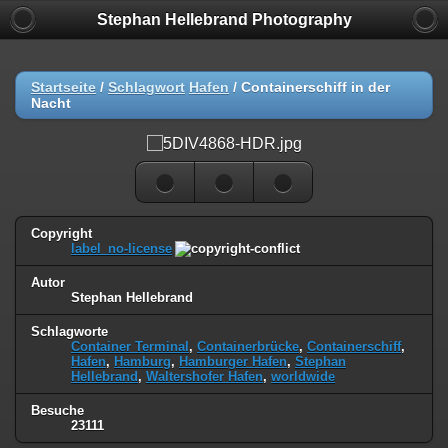
Stephan Hellebrand Photography
Startseite
/
Schlagwort
Hafen
/
Containerschiff in der
Nacht
Copyright
label_no-license
Autor
Stephan Hellebrand
Schlagworte
Container Terminal
,
Containerbrücke
,
Containerschiff
,
Hafen
,
Hamburg
,
Hamburger Hafen
,
Stephan
Hellebrand
,
Waltershofer Hafen
,
worldwide
Besuche
23111