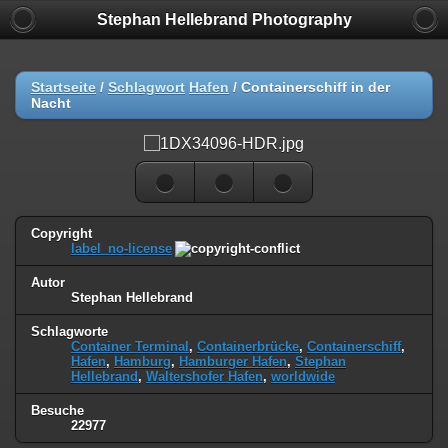
Stephan Hellebrand Photography
Startseite
/
Schlagwort
Hafen
/
Containerschiff in der
Nacht
Copyright
label_no-license
Autor
Stephan Hellebrand
Schlagworte
Container Terminal
,
Containerbrücke
,
Containerschiff
,
Hafen
,
Hamburg
,
Hamburger Hafen
,
Stephan
Hellebrand
,
Waltershofer Hafen
,
worldwide
Besuche
22977