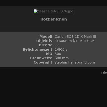
Rotkehlchen
Modell
Canon EOS-1D X Mark III
Objektiv
EF600mm f/4L IS II USM
Blende
7.1
Belichtungszeit
1/800 s
ISO
500
Brennweite
600 mm
Copyright
stephanhellebrand.com
Die