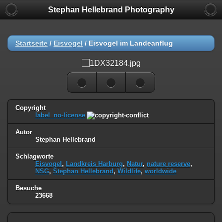
Stephan Hellebrand Photography
Startseite
/
Eisvogel
/
Eisvogel im Landeanflug
Copyright
label_no-license
Autor
Stephan Hellebrand
Schlagworte
Eisvogel
,
Landkreis Harburg
,
Natur
,
nature reserve
,
NSG
,
Stephan Hellebrand
,
Wildlife
,
worldwide
Besuche
23668