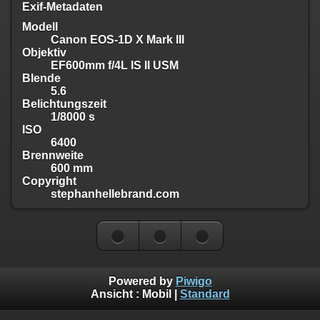
Exif-Metadaten
Modell
Canon EOS-1D X Mark III
Objektiv
EF600mm f/4L IS II USM
Blende
5.6
Belichtungszeit
1/8000 s
ISO
6400
Brennweite
600 mm
Copyright
stephanhellebrand.com
Powered by
Piwigo
Ansicht :
Mobil
|
Standard