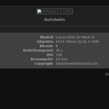
Autobahn
Modell
Canon EOS 5D Mark IV
Objektiv
EF24-70mm f/2.8L II USM
Blende
8
Belichtungszeit
30 s
ISO
100
Brennweite
24 mm
Copyright
StephanHellebrand.com
D