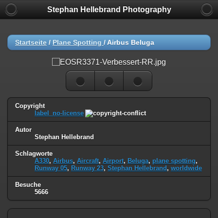
Stephan Hellebrand Photography
Startseite
/
Plane Spotting
/
Airbus Beluga
Copyright
label_no-license
Autor
Stephan Hellebrand
Schlagworte
A330
,
Airbus
,
Aircraft
,
Airport
,
Beluga
,
plane spotting
,
Runway 05
,
Runway 23
,
Stephan Hellebrand
,
worldwide
Besuche
5666