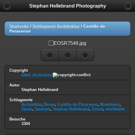
Stephan Hellebrand Photography
Startseite
/
Schlagwort
Architektur
/
Castillo de
Peracense
Copyright
label_no-license
Autor
Stephan Hellebrand
Schlagworte
Architektur
,
Berge
,
Castillo de Peracense
,
Mountains
,
Spain
,
Spanien
,
Stephan Hellebrand
,
Teruel
,
worldwide
Besuche
3304