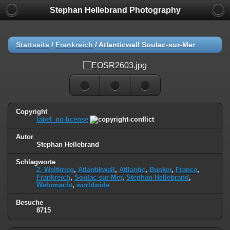
Stephan Hellebrand Photography
Startseite
/
Frankreich
/
Atlanticwall Soulac-sur-Mer
Copyright
label_no-license
Autor
Stephan Hellebrand
Schlagworte
2. Weltkrieg
,
Atlantikwall
,
Atllantic
,
Bunker
,
France
,
Frankreich
,
Soulac-sur-Mer
,
Stephan Hellebrand
,
Wehrmacht
,
worldwide
Besuche
8715