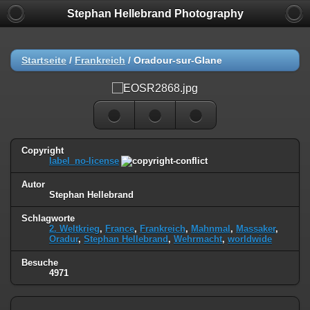
Stephan Hellebrand Photography
Startseite
/
Frankreich
/
Oradour-sur-Glane
Copyright
label_no-license
Autor
Stephan Hellebrand
Schlagworte
2. Weltkrieg
,
France
,
Frankreich
,
Mahnmal
,
Massaker
,
Oradur
,
Stephan Hellebrand
,
Wehrmacht
,
worldwide
Besuche
4971