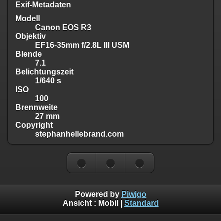
Exif-Metadaten
Modell
Canon EOS R3
Objektiv
EF16-35mm f/2.8L III USM
Blende
7.1
Belichtungszeit
1/640 s
ISO
100
Brennweite
27 mm
Copyright
stephanhellebrand.com
Powered by
Piwigo
Ansicht :
Mobil
|
Standard