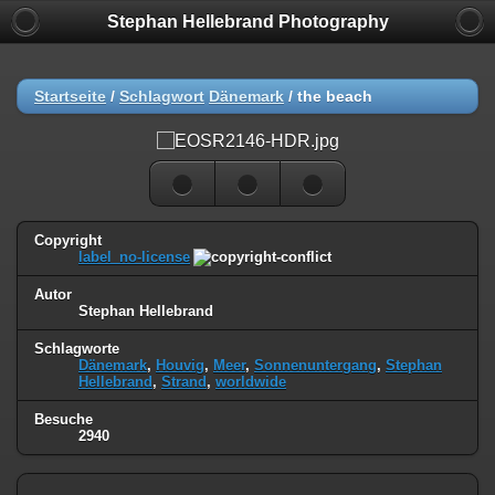
Stephan Hellebrand Photography
Startseite
/
Schlagwort
Dänemark
/
the beach
Copyright
label_no-license
Autor
Stephan Hellebrand
Schlagworte
Dänemark
,
Houvig
,
Meer
,
Sonnenuntergang
,
Stephan
Hellebrand
,
Strand
,
worldwide
Besuche
2940