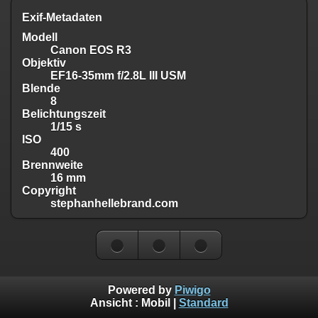
Exif-Metadaten
Modell
Canon EOS R3
Objektiv
EF16-35mm f/2.8L III USM
Blende
8
Belichtungszeit
1/15 s
ISO
400
Brennweite
16 mm
Copyright
stephanhellebrand.com
Powered by
Piwigo
Ansicht :
Mobil
|
Standard