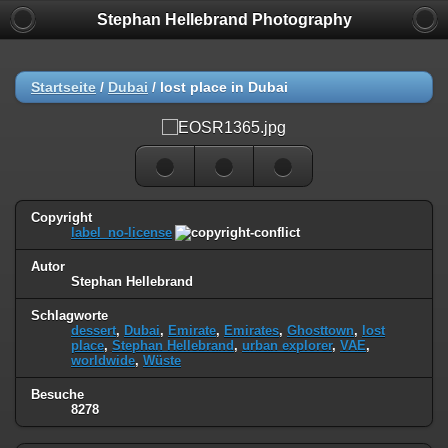
Stephan Hellebrand Photography
Startseite
/
Dubai
/
lost place in Dubai
Copyright
label_no-license
Autor
Stephan Hellebrand
Schlagworte
dessert
,
Dubai
,
Emirate
,
Emirates
,
Ghosttown
,
lost
place
,
Stephan Hellebrand
,
urban explorer
,
VAE
,
worldwide
,
Wüste
Besuche
8278