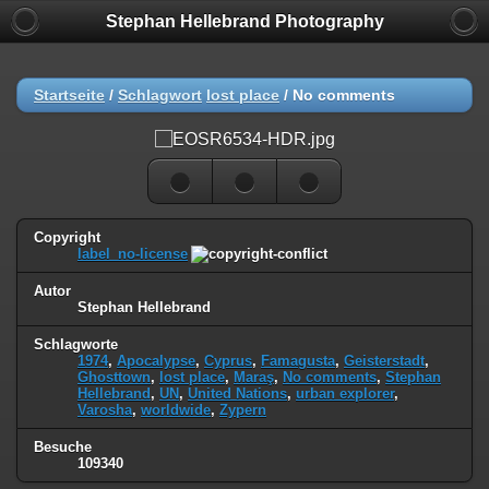
Stephan Hellebrand Photography
Startseite
/
Schlagwort
lost place
/
No comments
Copyright
label_no-license
Autor
Stephan Hellebrand
Schlagworte
1974
,
Apocalypse
,
Cyprus
,
Famagusta
,
Geisterstadt
,
Ghosttown
,
lost place
,
Maraş
,
No comments
,
Stephan
Hellebrand
,
UN
,
United Nations
,
urban explorer
,
Varosha
,
worldwide
,
Zypern
Besuche
109340