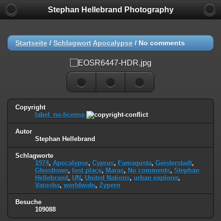
Stephan Hellebrand Photography
Startseite
/
Schlagwort
Apocalypse
/
No comments
Copyright
label_no-license
Autor
Stephan Hellebrand
Schlagworte
1974
,
Apocalypse
,
Cyprus
,
Famagusta
,
Geisterstadt
,
Ghosttown
,
lost place
,
Maraş
,
No comments
,
Stephan
Hellebrand
,
UN
,
United Nations
,
urban explorer
,
Varosha
,
worldwide
,
Zypern
Besuche
109088