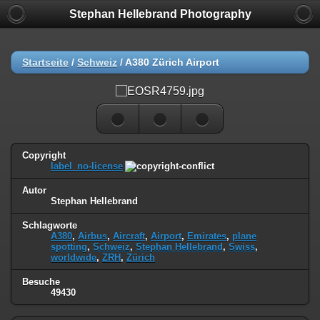
Stephan Hellebrand Photography
Startseite
/
Schweiz
/
A380 Zürich Airport
Copyright
label_no-license
Autor
Stephan Hellebrand
Schlagworte
A380
,
Airbus
,
Aircraft
,
Airport
,
Emirates
,
plane
spotting
,
Schweiz
,
Stephan Hellebrand
,
Swiss
,
worldwide
,
ZRH
,
Zürich
Besuche
49430