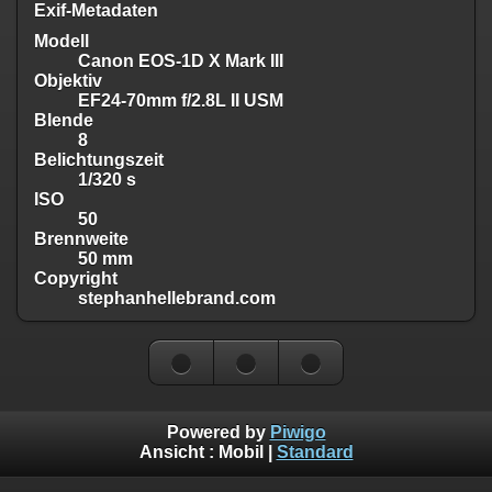
Exif-Metadaten
Modell
Canon EOS-1D X Mark III
Objektiv
EF24-70mm f/2.8L II USM
Blende
8
Belichtungszeit
1/320 s
ISO
50
Brennweite
50 mm
Copyright
stephanhellebrand.com
Powered by
Piwigo
Ansicht :
Mobil
|
Standard