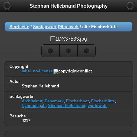
Stephan Hellebrand Photography
Startseite
/
Schlagwort
Dänemark
/
alte Fischerhütte
Copyright
label_no-license
Autor
Stephan Hellebrand
Schlagworte
Architektur
,
Dänemark
,
Fischerboot
,
Fischerhütte
,
Nymindegab
,
Stephan Hellebrand
,
worldwide
Besuche
4217