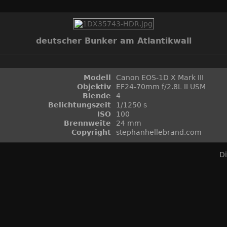
deutscher Bunker am Atlantikwall
Modell
Canon EOS-1D X Mark III
Objektiv
EF24-70mm f/2.8L II USM
Blende
4
Belichtungszeit
1/1250 s
ISO
100
Brennweite
24 mm
Copyright
stephanhellebrand.com
D