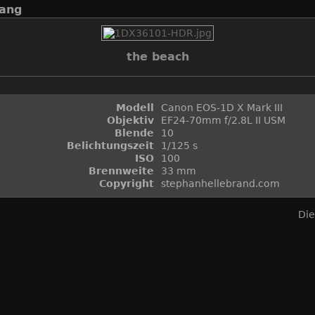
ang
the beach
Modell
Canon EOS-1D X Mark III
Objektiv
EF24-70mm f/2.8L II USM
Blende
10
Belichtungszeit
1/125 s
ISO
100
Brennweite
33 mm
Copyright
stephanhellebrand.com
Die