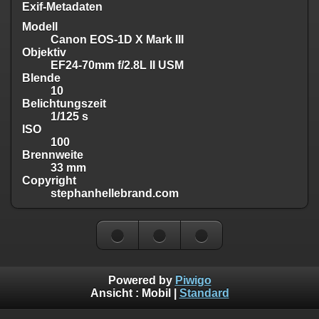
Exif-Metadaten
Modell
Canon EOS-1D X Mark III
Objektiv
EF24-70mm f/2.8L II USM
Blende
10
Belichtungszeit
1/125 s
ISO
100
Brennweite
33 mm
Copyright
stephanhellebrand.com
Powered by
Piwigo
Ansicht :
Mobil
|
Standard