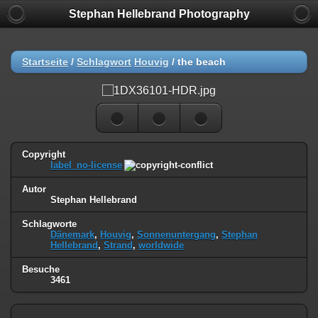
Stephan Hellebrand Photography
Startseite
/
Schlagwort
Houvig
/
the beach
Copyright
label_no-license
Autor
Stephan Hellebrand
Schlagworte
Dänemark
,
Houvig
,
Sonnenuntergang
,
Stephan
Hellebrand
,
Strand
,
worldwide
Besuche
3461