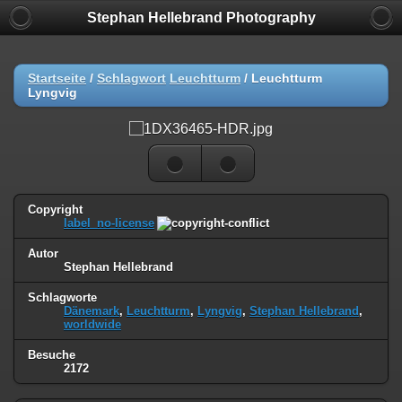
Stephan Hellebrand Photography
Startseite
/
Schlagwort
Leuchtturm
/
Leuchtturm
Lyngvig
Copyright
label_no-license
Autor
Stephan Hellebrand
Schlagworte
Dänemark
,
Leuchtturm
,
Lyngvig
,
Stephan Hellebrand
,
worldwide
Besuche
2172