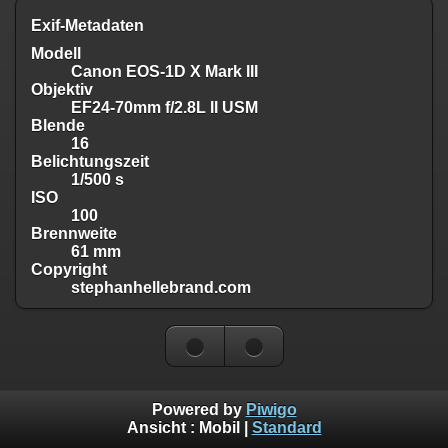
Exif-Metadaten
Modell
Canon EOS-1D X Mark III
Objektiv
EF24-70mm f/2.8L II USM
Blende
16
Belichtungszeit
1/500 s
ISO
100
Brennweite
61 mm
Copyright
stephanhellebrand.com
Powered by
Piwigo
Ansicht :
Mobil
|
Standard