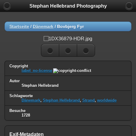
Stephan Hellebrand Photography
Startseite
/
Dänemark
/
Bovbjerg Fyr
Copyright
label_no-license
Autor
Stephan Hellebrand
Schlagworte
Dänemark
,
Stephan Hellebrand
,
Strand
,
worldwide
Besuche
1728
Exif-Metadaten