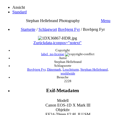
Ansicht
Standard
Stephan Hellebrand Photography
Menu
Startseite
/
Schlagwort
Bovbjerg Fyr
/
Bovbjerg Fyr
Zurück
data-iconpos="notext"
Copyright
label_no-license
Autor
Stephan Hellebrand
Schlagworte
Bovbjerg Fyr
,
Dänemark
,
Leuchtturm
,
Stephan Hellebrand
,
worldwide
Besuche
2228
Exif-Metadaten
Modell
Canon EOS-1D X Mark III
Objektiv
EF24-70mm f/2.8L II USM