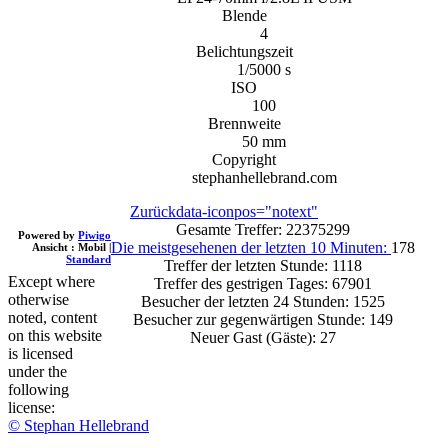
Blende
4
Belichtungszeit
1/5000 s
ISO
100
Brennweite
50 mm
Copyright
stephanhellebrand.com
Zurück
data-iconpos="notext"
Gesamte Treffer: 22375299
Powered by
Piwigo
Die meistgesehenen der letzten 10 Minuten:
178
Ansicht :
Mobil
|
Standard
Treffer der letzten Stunde: 1118
Except where
Treffer des gestrigen Tages: 67901
otherwise
Besucher der letzten 24 Stunden: 1525
noted, content
Besucher zur gegenwärtigen Stunde: 149
on this website
Neuer Gast (Gäste): 27
is licensed
under the
following
license:
© Stephan Hellebrand