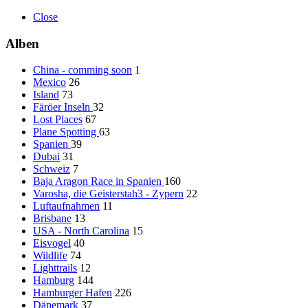
Close
Alben
China - comming soon
1
Mexico
26
Island
73
Färöer Inseln
32
Lost Places
67
Plane Spotting
63
Spanien
39
Dubai
31
Schweiz
7
Baja Aragon Race in Spanien
160
Varosha, die Geisterstah3 - Zypern
22
Luftaufnahmen
11
Brisbane
13
USA - North Carolina
15
Eisvogel
40
Wildlife
74
Lighttrails
12
Hamburg
144
Hamburger Hafen
226
Dänemark
37