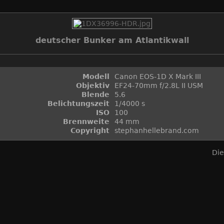
deutscher Bunker am Atlantikwall
Modell
Canon EOS-1D X Mark III
Objektiv
EF24-70mm f/2.8L II USM
Blende
5.6
Belichtungszeit
1/4000 s
ISO
100
Brennweite
44 mm
Copyright
stephanhellebrand.com
Die