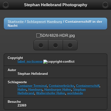
Stephan Hellebrand Photography
Startseite
/
Schlagwort
Hamburg
/
Containerschiff in der
Nacht
Copyright
label_no-license
Autor
Stephan Hellebrand
Schlagworte
Container Terminal
,
Containerbrücke
,
Containerschiff
,
Hafen
,
Hamburg
,
Hamburger Hafen
,
Stephan
Hellebrand
,
Waltershofer Hafen
,
worldwide
Besuche
21069