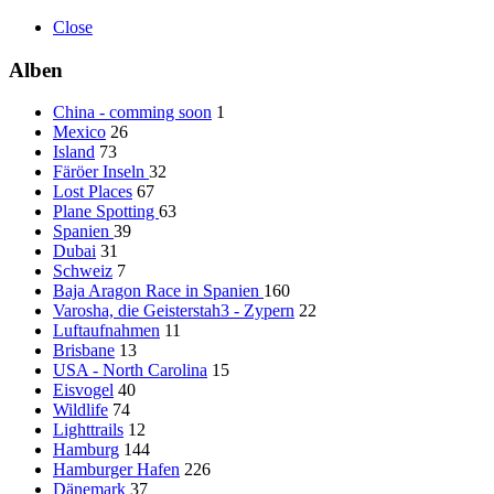
Close
Alben
China - comming soon
1
Mexico
26
Island
73
Färöer Inseln
32
Lost Places
67
Plane Spotting
63
Spanien
39
Dubai
31
Schweiz
7
Baja Aragon Race in Spanien
160
Varosha, die Geisterstah3 - Zypern
22
Luftaufnahmen
11
Brisbane
13
USA - North Carolina
15
Eisvogel
40
Wildlife
74
Lighttrails
12
Hamburg
144
Hamburger Hafen
226
Dänemark
37