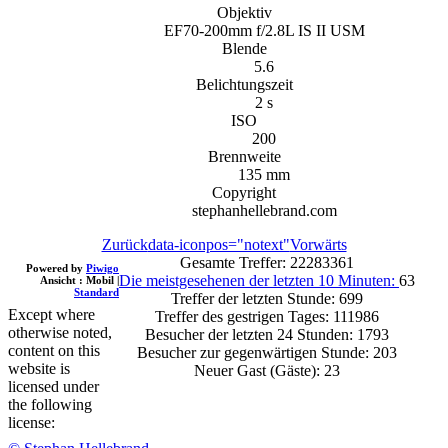
Objektiv
EF70-200mm f/2.8L IS II USM
Blende
5.6
Belichtungszeit
2 s
ISO
200
Brennweite
135 mm
Copyright
stephanhellebrand.com
Zurück
data-iconpos="notext"
Vorwärts
Gesamte Treffer: 22283361
Powered by
Piwigo
Die meistgesehenen der letzten 10 Minuten:
63
Ansicht :
Mobil
|
Standard
Treffer der letzten Stunde: 699
Except where
Treffer des gestrigen Tages: 111986
otherwise noted,
Besucher der letzten 24 Stunden: 1793
content on this
Besucher zur gegenwärtigen Stunde: 203
website is
Neuer Gast (Gäste): 23
licensed under
the following
license: