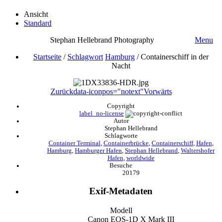
Ansicht
Standard
Stephan Hellebrand Photography
Menu
Startseite
/
Schlagwort
Hamburg
/
Containerschiff in der
Nacht
Zurück
data-iconpos="notext"
Vorwärts
Copyright
label_no-license
Autor
Stephan Hellebrand
Schlagworte
Container Terminal
,
Containerbrücke
,
Containerschiff
,
Hafen
,
Hamburg
,
Hamburger Hafen
,
Stephan Hellebrand
,
Waltershofer
Hafen
,
worldwide
Besuche
20179
Exif-Metadaten
Modell
Canon EOS-1D X Mark III