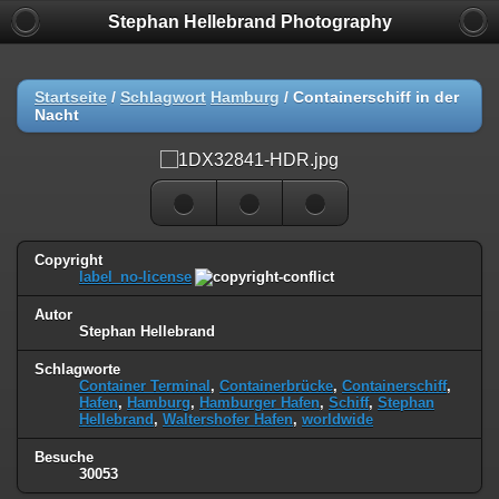
Stephan Hellebrand Photography
Startseite
/
Schlagwort
Hamburg
/
Containerschiff in der
Nacht
Copyright
label_no-license
Autor
Stephan Hellebrand
Schlagworte
Container Terminal
,
Containerbrücke
,
Containerschiff
,
Hafen
,
Hamburg
,
Hamburger Hafen
,
Schiff
,
Stephan
Hellebrand
,
Waltershofer Hafen
,
worldwide
Besuche
30053