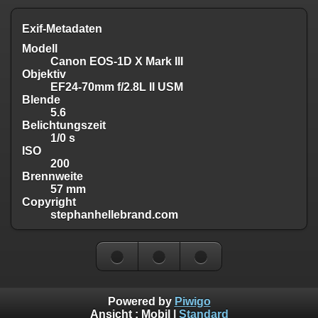
Exif-Metadaten
Modell
Canon EOS-1D X Mark III
Objektiv
EF24-70mm f/2.8L II USM
Blende
5.6
Belichtungszeit
1/0 s
ISO
200
Brennweite
57 mm
Copyright
stephanhellebrand.com
Powered by
Piwigo
Ansicht :
Mobil
|
Standard