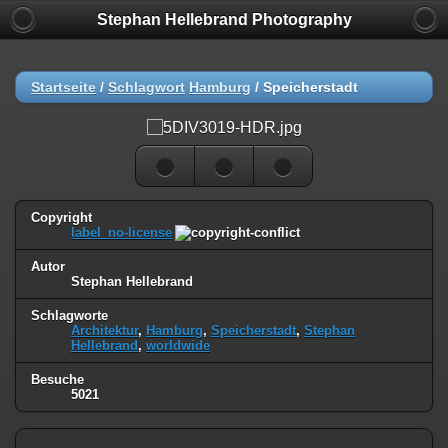
Stephan Hellebrand Photography
Startseite
/
Schlagwort
Hamburg
/
Speicherstadt
Copyright
label_no-license
Autor
Stephan Hellebrand
Schlagworte
Architektur
,
Hamburg
,
Speicherstadt
,
Stephan
Hellebrand
,
worldwide
Besuche
5021