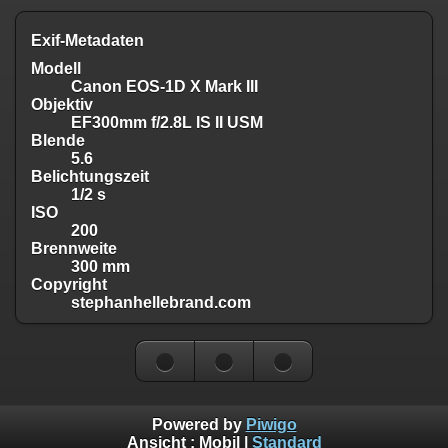
Exif-Metadaten
Modell
Canon EOS-1D X Mark III
Objektiv
EF300mm f/2.8L IS II USM
Blende
5.6
Belichtungszeit
1/2 s
ISO
200
Brennweite
300 mm
Copyright
stephanhellebrand.com
Powered by
Piwigo
Ansicht :
Mobil
|
Standard