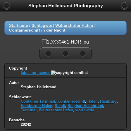
Stephan Hellebrand Photography
Startseite
/
Schlagwort
Waltershofer Hafen
/
Containerschiff in der Nacht
Copyright
label_no-license
Autor
Stephan Hellebrand
Schlagworte
Container Terminal
,
Containerschiff
,
Hafen
,
Hamburg
,
Hamburger Hafen
,
Schiff
,
Stephan Hellebrand
,
Terminal
,
Waltershofer Hafen
,
worldwide
Besuche
28242