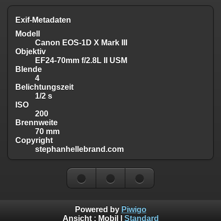
Exif-Metadaten
Modell
Canon EOS-1D X Mark III
Objektiv
EF24-70mm f/2.8L II USM
Blende
4
Belichtungszeit
1/2 s
ISO
200
Brennweite
70 mm
Copyright
stephanhellebrand.com
Powered by
Piwigo
Ansicht :
Mobil
|
Standard