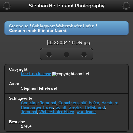
Stephan Hellebrand Photography
Startseite
/
Schlagwort
Waltershofer Hafen
/
Containerschiff in der Nacht
Copyright
label_no-license
Autor
Stephan Hellebrand
Schlagworte
Container Terminal
,
Containerschiff
,
Hafen
,
Hamburg
,
Hamburger Hafen
,
Schiff
,
Stephan Hellebrand
,
Terminal
,
Waltershofer Hafen
,
worldwide
Besuche
27454