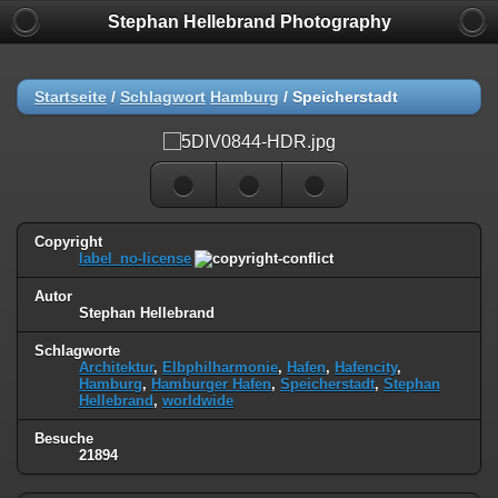
Stephan Hellebrand Photography
Startseite
/
Schlagwort
Hamburg
/
Speicherstadt
Copyright
label_no-license
Autor
Stephan Hellebrand
Schlagworte
Architektur
,
Elbphilharmonie
,
Hafen
,
Hafencity
,
Hamburg
,
Hamburger Hafen
,
Speicherstadt
,
Stephan
Hellebrand
,
worldwide
Besuche
21894