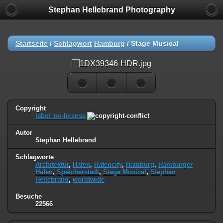
Stephan Hellebrand Photography
Startseite
/
Schlagwort
Hamburg
/
Stage Musical
Copyright
label_no-license
Autor
Stephan Hellebrand
Schlagworte
Architektur
,
Hafen
,
Hafencity
,
Hamburg
,
Hamburger
Hafen
,
Speicherstadt
,
Stage Musical
,
Stephan
Hellebrand
,
worldwide
Besuche
22566