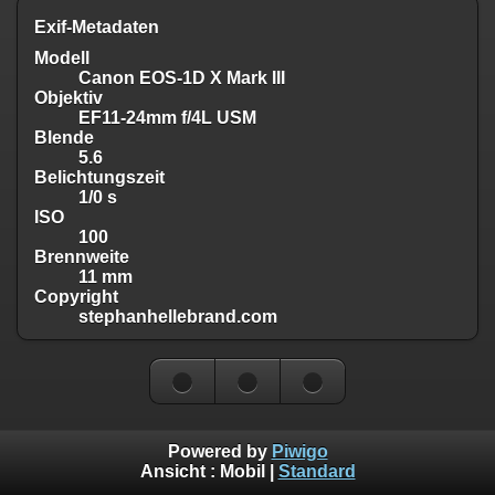
Exif-Metadaten
Modell
Canon EOS-1D X Mark III
Objektiv
EF11-24mm f/4L USM
Blende
5.6
Belichtungszeit
1/0 s
ISO
100
Brennweite
11 mm
Copyright
stephanhellebrand.com
Powered by
Piwigo
Ansicht :
Mobil
|
Standard