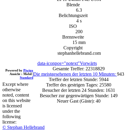
Blende
6.3
Belichtungszeit
4 s
ISO
200
Brennweite
15 mm
Copyright
stephanhellebrand.com
data-iconpos="notext"
Vorwärts
Gesamte Treffer: 22318829
Powered by
Piwigo
Die meistgesehenen der letzten 10 Minuten:
943
Ansicht :
Mobil
|
Standard
Treffer der letzten Stunde: 5944
Except where
Treffer des gestrigen Tages: 25580
otherwise
Besucher der letzten 24 Stunden: 1631
noted, content
Besucher zur gegenwärtigen Stunde: 149
on this website
Neuer Gast (Gäste): 40
is licensed
under the
following
license:
© Stephan Hellebrand