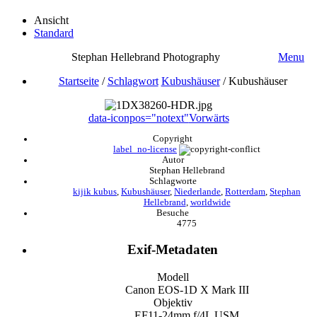
Ansicht
Standard
Stephan Hellebrand Photography
Menu
Startseite
/
Schlagwort
Kubushäuser
/
Kubushäuser
data-iconpos="notext"
Vorwärts
Copyright
label_no-license
Autor
Stephan Hellebrand
Schlagworte
kijik kubus
,
Kubushäuser
,
Niederlande
,
Rotterdam
,
Stephan
Hellebrand
,
worldwide
Besuche
4775
Exif-Metadaten
Modell
Canon EOS-1D X Mark III
Objektiv
EF11-24mm f/4L USM