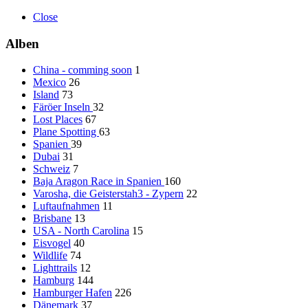
Close
Alben
China - comming soon
1
Mexico
26
Island
73
Färöer Inseln
32
Lost Places
67
Plane Spotting
63
Spanien
39
Dubai
31
Schweiz
7
Baja Aragon Race in Spanien
160
Varosha, die Geisterstah3 - Zypern
22
Luftaufnahmen
11
Brisbane
13
USA - North Carolina
15
Eisvogel
40
Wildlife
74
Lighttrails
12
Hamburg
144
Hamburger Hafen
226
Dänemark
37