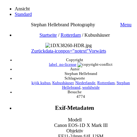
Ansicht
Standard
Stephan Hellebrand Photography
Menu
Startseite
/
Rotterdam
/
Kubushäuser
Zurück
data-iconpos="notext"
Vorwärts
Copyright
label_no-license
Autor
Stephan Hellebrand
Schlagworte
kijik kubus
,
Kubushäuser
,
Niederlande
,
Rotterdam
,
Stephan
Hellebrand
,
worldwide
Besuche
4774
Exif-Metadaten
Modell
Canon EOS-1D X Mark III
Objektiv
EF11-24mm f/4L USM