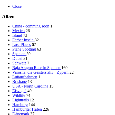
Close
Alben
China - comming soon
1
Mexico
26
Island
73
Färöer Inseln
32
Lost Places
67
Plane Spotting
63
Spanien
39
Dubai
31
Schweiz
7
Baja Aragon Race in Spanien
160
Varosha, die Geisterstah3 - Zypern
22
Luftaufnahmen
11
Brisbane
13
USA - North Carolina
15
Eisvogel
40
Wildlife
74
Lighttrails
12
Hamburg
144
Hamburger Hafen
226
Dänemark
37