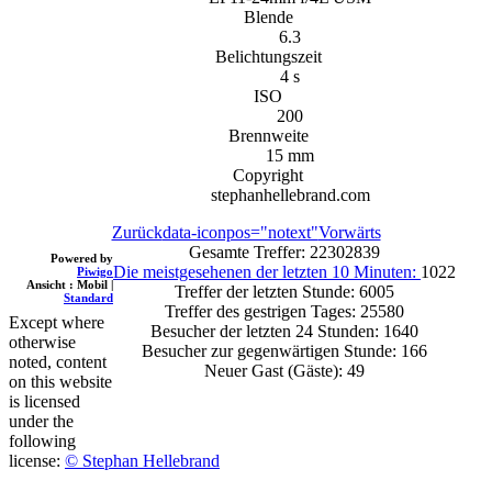
Blende
6.3
Belichtungszeit
4 s
ISO
200
Brennweite
15 mm
Copyright
stephanhellebrand.com
Zurück
data-iconpos="notext"
Vorwärts
Gesamte Treffer: 22302839
Powered by
Die meistgesehenen der letzten 10 Minuten:
1022
Piwigo
Ansicht :
Mobil
|
Treffer der letzten Stunde: 6005
Standard
Treffer des gestrigen Tages: 25580
Except where
Besucher der letzten 24 Stunden: 1640
otherwise
Besucher zur gegenwärtigen Stunde: 166
noted, content
Neuer Gast (Gäste): 49
on this website
is licensed
under the
following
license:
© Stephan Hellebrand