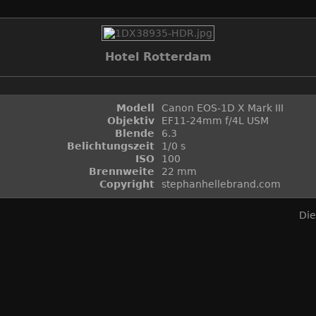
Hotel Rotterdam
Modell
Canon EOS-1D X Mark III
Objektiv
EF11-24mm f/4L USM
Blende
6.3
Belichtungszeit
1/0 s
ISO
100
Brennweite
22 mm
Copyright
stephanhellebrand.com
Die