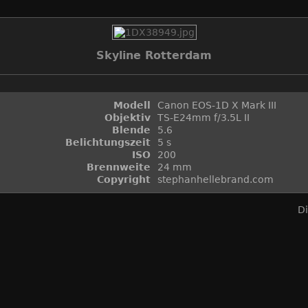
Skyline Rotterdam
Modell
Canon EOS-1D X Mark III
Objektiv
TS-E24mm f/3.5L II
Blende
5.6
Belichtungszeit
5 s
ISO
200
Brennweite
24 mm
Copyright
stephanhellebrand.com
D