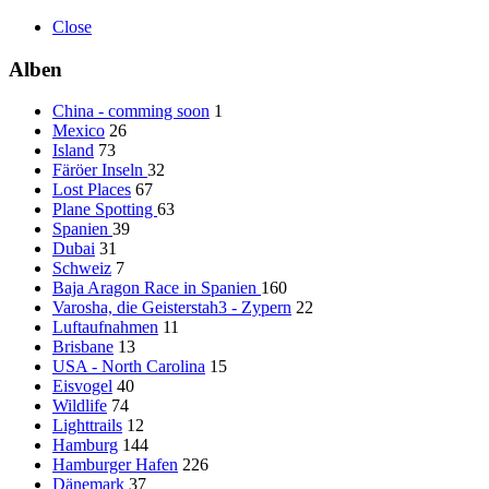
Close
Alben
China - comming soon
1
Mexico
26
Island
73
Färöer Inseln
32
Lost Places
67
Plane Spotting
63
Spanien
39
Dubai
31
Schweiz
7
Baja Aragon Race in Spanien
160
Varosha, die Geisterstah3 - Zypern
22
Luftaufnahmen
11
Brisbane
13
USA - North Carolina
15
Eisvogel
40
Wildlife
74
Lighttrails
12
Hamburg
144
Hamburger Hafen
226
Dänemark
37