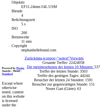
Objektiv
EF11-24mm f/4L USM
Blende
4
Belichtungszeit
5 s
ISO
200
Brennweite
11 mm
Copyright
stephanhellebrand.com
Zurück
data-iconpos="notext"
Vorwärts
Gesamte Treffer: 22424058
Die meistgesehenen der letzten 10 Minuten:
537
Powered by
Piwigo
Treffer der letzten Stunde: 3503
Ansicht :
Mobil
|
Standard
Treffer des gestrigen Tages: 44244
Besucher der letzten 24 Stunden: 1591
Except where
Besucher zur gegenwärtigen Stunde: 151
otherwise
Neuer Gast (Gäste): 63
noted, content
on this website
is licensed
under the