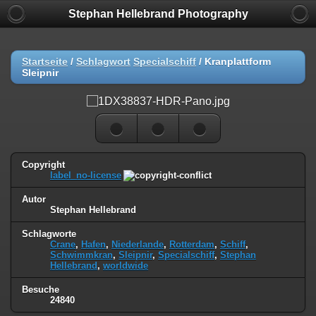
Stephan Hellebrand Photography
Startseite
/
Schlagwort
Specialschiff
/
Kranplattform
Sleipnir
Copyright
label_no-license
Autor
Stephan Hellebrand
Schlagworte
Crane
,
Hafen
,
Niederlande
,
Rotterdam
,
Schiff
,
Schwimmkran
,
Sleipnir
,
Specialschiff
,
Stephan
Hellebrand
,
worldwide
Besuche
24840