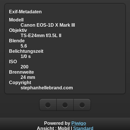
Exif-Metadaten
Modell
Canon EOS-1D X Mark III
Objektiv
TS-E24mm f/3.5L II
Blende
5.6
Belichtungszeit
1/0 s
ISO
200
Brennweite
24 mm
Copyright
stephanhellebrand.com
Powered by
Piwigo
Ansicht :
Mobil
|
Standard