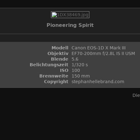
Pioneering Spirit
Modell
Canon EOS-1D X Mark III
Objektiv
EF70-200mm f/2.8L IS II USM
Blende
5.6
Belichtungszeit
1/320 s
ISO
100
Brennweite
150 mm
Copyright
stephanhellebrand.com
Die