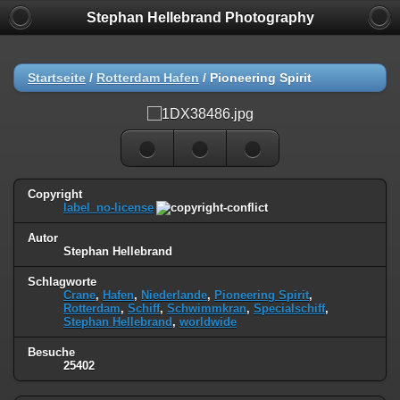
Stephan Hellebrand Photography
Startseite
/
Rotterdam Hafen
/
Pioneering Spirit
Copyright
label_no-license
Autor
Stephan Hellebrand
Schlagworte
Crane
,
Hafen
,
Niederlande
,
Pioneering Spirit
,
Rotterdam
,
Schiff
,
Schwimmkran
,
Specialschiff
,
Stephan Hellebrand
,
worldwide
Besuche
25402