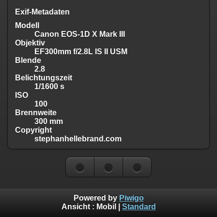
Exif-Metadaten
Modell
Canon EOS-1D X Mark III
Objektiv
EF300mm f/2.8L IS II USM
Blende
2.8
Belichtungszeit
1/1600 s
ISO
100
Brennweite
300 mm
Copyright
stephanhellebrand.com
Powered by
Piwigo
Ansicht :
Mobil
|
Standard