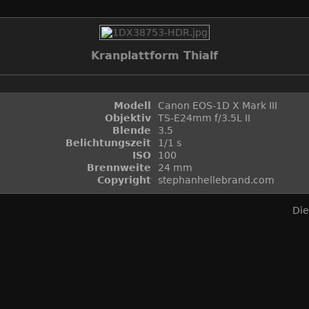
Kranplattform Thialf
Modell
Canon EOS-1D X Mark III
Objektiv
TS-E24mm f/3.5L II
Blende
3.5
Belichtungszeit
1/1 s
ISO
100
Brennweite
24 mm
Copyright
stephanhellebrand.com
Die