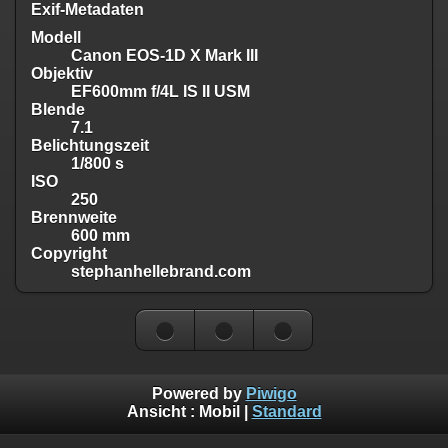
Exif-Metadaten
Modell
Canon EOS-1D X Mark III
Objektiv
EF600mm f/4L IS II USM
Blende
7.1
Belichtungszeit
1/800 s
ISO
250
Brennweite
600 mm
Copyright
stephanhellebrand.com
Powered by
Piwigo
Ansicht :
Mobil
|
Standard