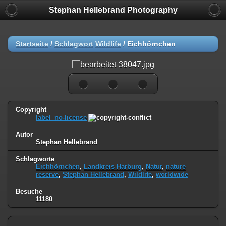
Stephan Hellebrand Photography
Startseite
/
Schlagwort
Wildlife
/
Eichhörnchen
Copyright
label_no-license
Autor
Stephan Hellebrand
Schlagworte
Eichhörnchen
,
Landkreis Harburg
,
Natur
,
nature
reserve
,
Stephan Hellebrand
,
Wildlife
,
worldwide
Besuche
11180