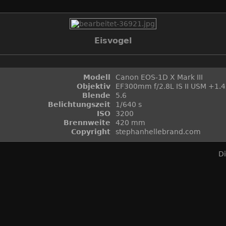
Eisvogel
Modell
Canon EOS-1D X Mark III
Objektiv
EF300mm f/2.8L IS II USM +1.4x
Blende
5.6
Belichtungszeit
1/640 s
ISO
3200
Brennweite
420 mm
Copyright
stephanhellebrand.com
D