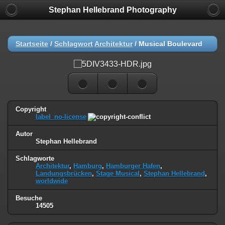
Stephan Hellebrand Photography
Startseite
/
Schlagwort
Architektur
/
Musical Boulevard
Copyright
label_no-license
Autor
Stephan Hellebrand
Schlagworte
Architektur
,
Hamburg
,
Hamburger Hafen
,
Landungsbrücken
,
Stage Musical
,
Stephan Hellebrand
,
worldwide
Besuche
14505