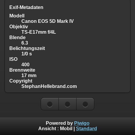
Exif-Metadaten
Modell
Canon EOS 5D Mark IV
Objektiv
TS-E17mm f/4L
Blende
6.3
Belichtungszeit
1/0 s
ISO
400
Brennweite
17 mm
Copyright
StephanHellebrand.com
Powered by
Piwigo
Ansicht :
Mobil
|
Standard