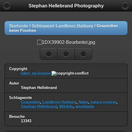
Stephan Hellebrand Photography
Startseite
/
Schlagwort
Landkreis Harburg
/
Graureiher
beim Fischen
Copyright
label_no-license
Autor
Stephan Hellebrand
Schlagworte
Graureiher
,
Landkreis Harburg
,
Natur
,
nature reserve
,
Stephan Hellebrand
,
Wildlife
,
worldwide
Besuche
13343