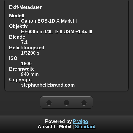
Exif-Metadaten
Modell
Canon EOS-1D X Mark III
Objektiv
EF600mm f/4L IS II USM +1.4x III
Blende
7.1
Belichtungszeit
1/3200 s
ISO
1600
Brennweite
840 mm
Copyright
stephanhellebrand.com
Powered by
Piwigo
Ansicht :
Mobil
|
Standard