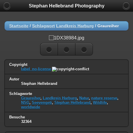
Stephan Hellebrand Photography
Startseite
/
Schlagwort
Landkreis Harburg
/
Graureiher
Copyright
label_no-license
Autor
Stephan Hellebrand
Schlagworte
Graureiher
,
Landkreis Harburg
,
Natur
,
nature reserve
,
NSG
,
Seevengeti
,
Stephan Hellebrand
,
Wildlife
,
worldwide
Besuche
32364