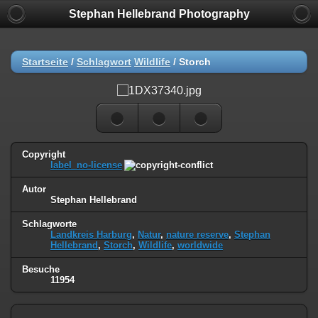
Stephan Hellebrand Photography
Startseite
/
Schlagwort
Wildlife
/
Storch
Copyright
label_no-license
Autor
Stephan Hellebrand
Schlagworte
Landkreis Harburg
,
Natur
,
nature reserve
,
Stephan
Hellebrand
,
Storch
,
Wildlife
,
worldwide
Besuche
11954