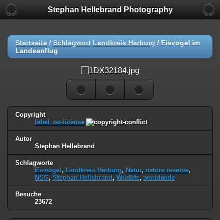
Stephan Hellebrand Photography
Startseite
/
Schlagwort
Landkreis Harburg
/
Eisvogel im
Landeanflug
Copyright
label_no-license
Autor
Stephan Hellebrand
Schlagworte
Eisvogel
,
Landkreis Harburg
,
Natur
,
nature reserve
,
NSG
,
Stephan Hellebrand
,
Wildlife
,
worldwide
Besuche
23672