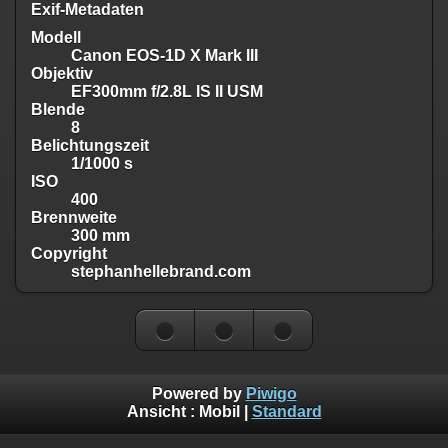
Exif-Metadaten
Modell
Canon EOS-1D X Mark III
Objektiv
EF300mm f/2.8L IS II USM
Blende
8
Belichtungszeit
1/1000 s
ISO
400
Brennweite
300 mm
Copyright
stephanhellebrand.com
Powered by
Piwigo
Ansicht :
Mobil
|
Standard