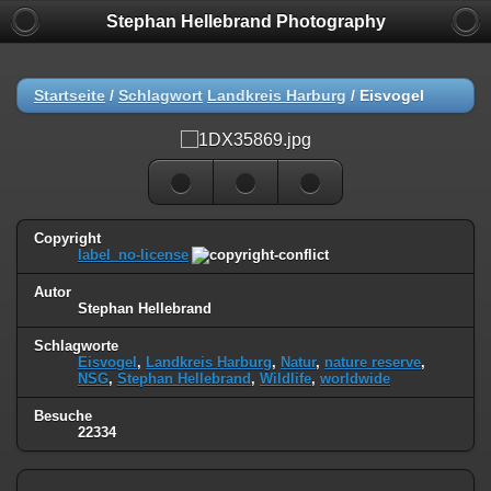
Stephan Hellebrand Photography
Startseite
/
Schlagwort
Landkreis Harburg
/
Eisvogel
Copyright
label_no-license
Autor
Stephan Hellebrand
Schlagworte
Eisvogel
,
Landkreis Harburg
,
Natur
,
nature reserve
,
NSG
,
Stephan Hellebrand
,
Wildlife
,
worldwide
Besuche
22334