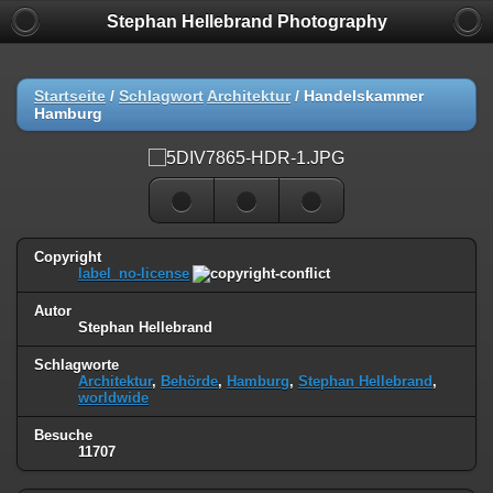
Stephan Hellebrand Photography
Startseite
/
Schlagwort
Architektur
/
Handelskammer
Hamburg
Copyright
label_no-license
Autor
Stephan Hellebrand
Schlagworte
Architektur
,
Behörde
,
Hamburg
,
Stephan Hellebrand
,
worldwide
Besuche
11707