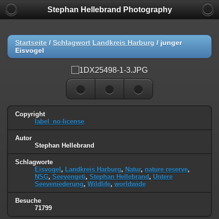
Stephan Hellebrand Photography
Startseite
/
Schlagwort
Landkreis Harburg
/
junger
Eisvogel
Copyright
label_no-license
Autor
Stephan Hellebrand
Schlagworte
Eisvogel
,
Landkreis Harburg
,
Natur
,
nature reserve
,
NSG
,
Seevengeti
,
Stephan Hellebrand
,
Untere
Seeveniederung
,
Wildlife
,
worldwide
Besuche
71799