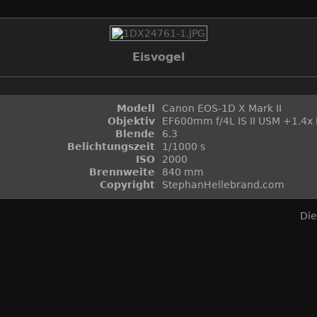
Eisvogel
Modell
Canon EOS-1D X Mark II
Objektiv
EF600mm f/4L IS II USM +1.4x I
Blende
6.3
Belichtungszeit
1/1000 s
ISO
2000
Brennweite
840 mm
Copyright
StephanHellebrand.com
Die